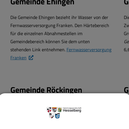
Gemeinde Ehingen
G
Die Gemeinde Ehingen bezieht ihr Wasser von der
Di
Fernwasserversorgung Franken. Den Härtebereich
Zw
für die einzelnen Abnahmestellen im
Gr
Gemeindebereich können Sie dem unten
Ge
stehenden Link entnehmen.
Fernwasserversorgung
6,
Franken
Gemeinde Röckingen
G
Der Ortsteil
Röckingen
bezieht sein Wasser vom
Li
Zweckverband Wasserversorgung Hesselberg-
Un
Gruppe. Hier hat der Zweckverband für den Ortsteil
De