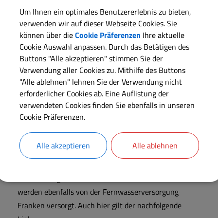
Röckingen den Härtegrad 8,97 dH (Härtebereich 2-
Au
Um Ihnen ein optimales Benutzererlebnis zu bieten,
mittel) mitgeteilt.
un
verwenden wir auf dieser Webseite Cookies. Sie
Fe
können über die
Cookie Präferenzen
Ihre aktuelle
De
Cookie Auswahl anpassen. Durch das Betätigen des
Für den Ortsteil
Opfenried
hat der
Wa
Buttons "Alle akzeptieren" stimmen Sie der
Wasserbeschaffungsverband Opfenried den
Hi
Verwendung aller Cookies zu. Mithilfe des Buttons
Härtegrad 14,7 dH (Härtebereich 3 - hart) mitgeteilt.
"Alle ablehnen" lehnen Sie der Verwendung nicht
Kr
erforderlicher Cookies ab. Eine Auflistung der
mi
verwendeten Cookies finden Sie ebenfalls in unseren
Cookie Präferenzen.
Alle akzeptieren
Alle ablehnen
Gemeinde Wittelshofen
Illenschwang, Obermichelbach, Grüb und Dühren
werden ebenfalls von der Fernwasserversorgung
Franken versorgt. Auch hier gilt der nachfolgende