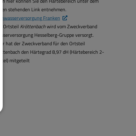
ch hier können Sie den Härtebereich unter dem
ten stehenden Link entnehmen.
rnwasserversorgung Franken
r Ortsteil
Kröttenbach
wird vom Zweckverband
sserversorgung Hesselberg-Gruppe versorgt.
er hat der Zweckverband für den Ortsteil
öttenbach den Härtegrad 8,97 dH (Härtebereich 2-
ttel) mitgeteilt