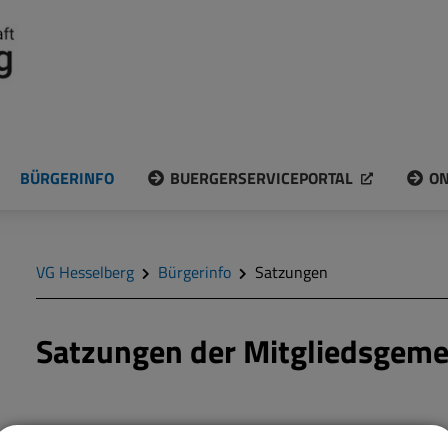
BÜRGERINFO
BUERGERSERVICEPORTAL
ON
VG Hesselberg
Bürgerinfo
Satzungen
Satzungen der Mitgliedsgem