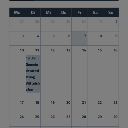
Mo
Di
Mi
Do
Fr
Sa
So
27
28
29
30
31
1
2
3
4
5
6
7
8
9
10
11
12
13
14
15
16
19 Uhr
Gemein
deratssi
tzung
Wittelsh
ofen
17
18
19
20
21
22
23
24
25
26
27
28
29
30