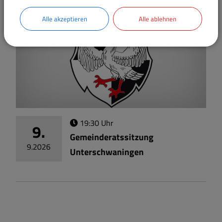
Alle akzeptieren
Alle ablehnen
19:30 Uhr
9.
Gemeinderatssitzung
9.
2026
Unterschwaningen