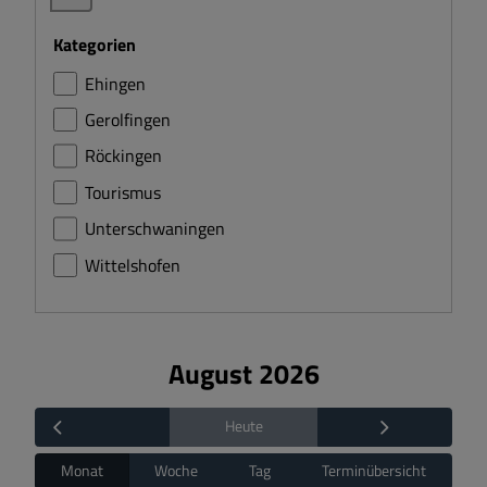
Buergerserviceportal
Kategorien
Ehingen
Online-Terminvereinbarung
Gerolfingen
Röckingen
Tourismus
Unterschwaningen
Wittelshofen
August 2026
Heute
Monat
Woche
Tag
Terminübersicht