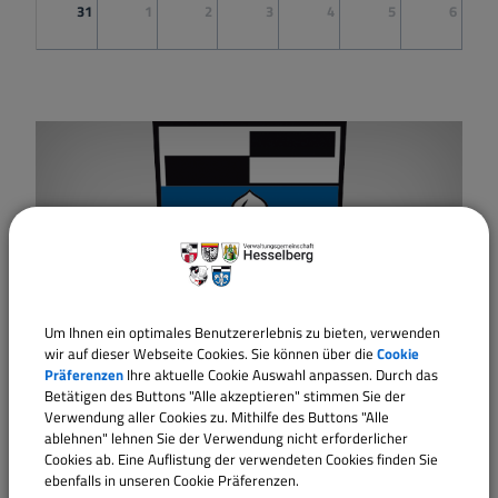
31
1
2
3
4
5
6
Um Ihnen ein optimales Benutzererlebnis zu bieten, verwenden
wir auf dieser Webseite Cookies. Sie können über die
Cookie
19:00 Uhr
11.
Präferenzen
Ihre aktuelle Cookie Auswahl anpassen. Durch das
Betätigen des Buttons "Alle akzeptieren" stimmen Sie der
Gemeinderatssitzung
Verwendung aller Cookies zu. Mithilfe des Buttons "Alle
8.
2026
Wittelshofen
ablehnen" lehnen Sie der Verwendung nicht erforderlicher
Cookies ab. Eine Auflistung der verwendeten Cookies finden Sie
ebenfalls in unseren Cookie Präferenzen.