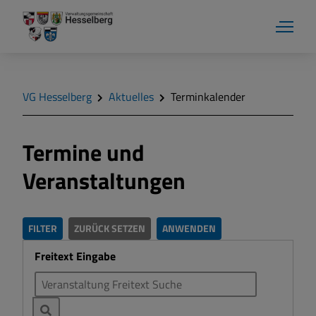
VG Hesselberg
Aktuelles
Terminkalender
Termine und
Verwaltung
Veranstaltungen
Aktuelles
FILTER
ZURÜCK SETZEN
ANWENDEN
Gemeinden
Freitext Eingabe
Bürgerinfo