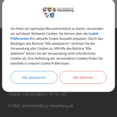
Um Ihnen ein optimales Benutzererlebnis zu bieten, verwenden
wir auf dieser Webseite Cookies. Sie können über die
Cookie
Präferenzen
Ihre aktuelle Cookie Auswahl anpassen. Durch das
Betätigen des Buttons "Alle akzeptieren" stimmen Sie der
KONTAKT
Verwendung aller Cookies zu. Mithilfe des Buttons "Alle
ablehnen" lehnen Sie der Verwendung nicht erforderlicher
Cookies ab. Eine Auflistung der verwendeten Cookies finden Sie
Verwaltungsgemeinschaft Hesselberg
ebenfalls in unseren Cookie Präferenzen.
Wittelshofener Str. 30
91725 Ehingen
Alle akzeptieren
Alle ablehnen
Telefon:
+49 (0) 9835 / 97 91-10
Telefax:
+49 (0) 9835 / 97 91-33
E-Mail:
poststelle@vg-hesselberg.de