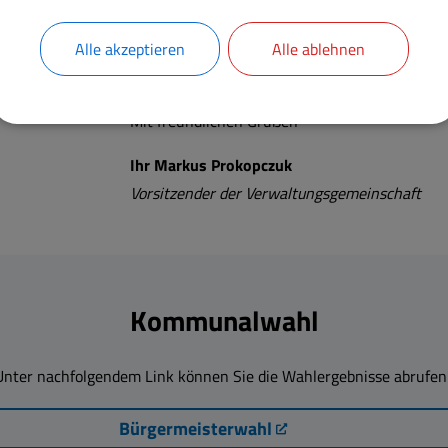
müssen, muss hierfür ein
Termin vereinbart
we
Alle akzeptieren
Alle ablehnen
telefonisch unter
09835/9791-10
oder per E-
werden.
Mit freundlichen Grüßen
Ihr Markus Prokopczuk
Vorsitzender der Verwaltungsgemeinschaft
Kommunalwahl
Unter nachfolgendem Link können Sie die Wahlergebnisse abrufen
Bürgermeisterwahl