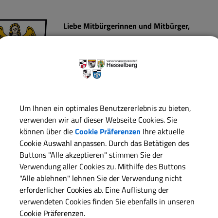
Liebe Mitbürgerinnen und Mitbürger,
liebe Besucherinnen und Besucher unserer Int
Herzlich Willkommen bei uns in der Verwaltun
Wir freuen uns, dass Sie uns auf der Homepag
Verwaltungsgemeinschaft haben.
Um Ihnen ein optimales Benutzererlebnis zu bieten,
Die VG-Hesselberg besteht aus den fünf selbs
verwenden wir auf dieser Webseite Cookies. Sie
Röckingen, Unterschwaningen und Wittelshofen
können über die
Cookie Präferenzen
Ihre aktuelle
Cookie Auswahl anpassen. Durch das Betätigen des
Ehingen.
Buttons "Alle akzeptieren" stimmen Sie der
Weiterhin wird der Zweckverband Wasservers
Verwendung aller Cookies zu. Mithilfe des Buttons
"Alle ablehnen" lehnen Sie der Verwendung nicht
Gewässerzweckverband Hesselberg, der Schul
erforderlicher Cookies ab. Eine Auflistung der
Römerpark Ruffenhofen mit verwaltet.
verwendeten Cookies finden Sie ebenfalls in unseren
Cookie Präferenzen.
Sofern
Angelegenheiten im Einwohnermelde- 