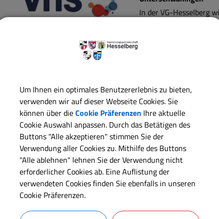
In der VG-Hesselberg w
Wittelshofen und Unt
Landkreises Ansbach ve
Das Angebot umfasst neben Kursen aus den Bereichen Gesund
(vor allem EDV-Kurse), sowie Kurse zu Umweltthemen und v
Über die Veranstaltungsangebote informiert auch das jährl
Um Ihnen ein optimales Benutzererlebnis zu bieten,
Erwachsenenbildungsprogramm im gesamten Landkreis Ansba
verwenden wir auf dieser Webseite Cookies. Sie
erhältlich ist.
können über die
Cookie Präferenzen
Ihre aktuelle
Cookie Auswahl anpassen. Durch das Betätigen des
Buttons "Alle akzeptieren" stimmen Sie der
Öffnungszeiten VG Hesselberg
Fü
Verwendung aller Cookies zu. Mithilfe des Buttons
"Alle ablehnen" lehnen Sie der Verwendung nicht
Montag und Mittwoch: 08:30 Uhr bis 12:00 Uhr
erforderlicher Cookies ab. Eine Auflistung der
Montag und Mittwoch: 13:30 Uhr bis 16:30 Uhr
verwendeten Cookies finden Sie ebenfalls in unseren
Dienstag: geschlossen
Cookie Präferenzen.
Donnerstag: 08:30 Uhr bis 12:00 Uhr