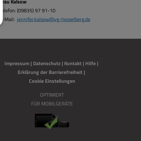
Frau Kalsow
Telefon: (09835) 97 91-10
E-Mail:
jennifer.kalsow@vg-hesselberg.de
Impressum
|
Datenschutz
|
Kontakt
|
H
i
lfe
|
Erklärung der Barrierefreiheit
|
Cookie Einstellungen
OPTIMIERT
FÜR MOBILGERÄTE